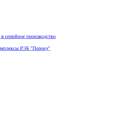
в серийное производство
омплексы РЭБ "Пероед"